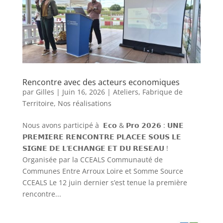
Rencontre avec des acteurs economiques
par
Gilles
|
Juin 16, 2026
|
Ateliers
,
Fabrique de
Territoire
,
Nos réalisations
Nous avons participé à 𝗘𝗰𝗼 & 𝗣𝗿𝗼 𝟮𝟬𝟮𝟲 : 𝗨𝗡𝗘
𝗣𝗥𝗘𝗠𝗜𝗘𝗥𝗘 𝗥𝗘𝗡𝗖𝗢𝗡𝗧𝗥𝗘 𝗣𝗟𝗔𝗖𝗘𝗘 𝗦𝗢𝗨𝗦 𝗟𝗘
𝗦𝗜𝗚𝗡𝗘 𝗗𝗘 𝗟’𝗘𝗖𝗛𝗔𝗡𝗚𝗘 𝗘𝗧 𝗗𝗨 𝗥𝗘𝗦𝗘𝗔𝗨 !
Organisée par la CCEALS Communauté de
Communes Entre Arroux Loire et Somme Source
CCEALS Le 12 juin dernier s’est tenue la première
rencontre...