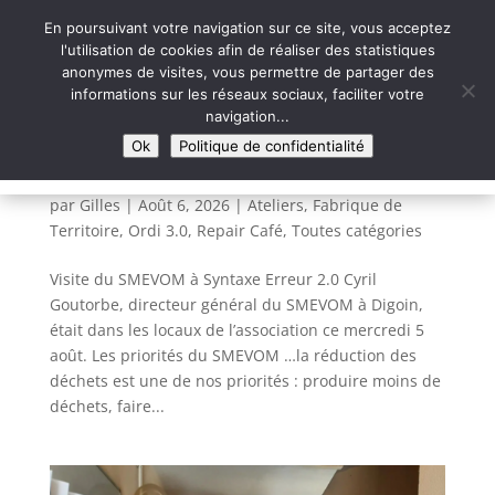
En poursuivant votre navigation sur ce site, vous acceptez
l'utilisation de cookies afin de réaliser des statistiques
anonymes de visites, vous permettre de partager des
informations sur les réseaux sociaux, faciliter votre
Syntaxe Erreur 2.0
navigation...
LE NUMÉRIQUE SOLIDAIRE
Ok
Politique de confidentialité
Visite du SMEVOM à Syntaxe Erreur 2.0
par
Gilles
|
Août 6, 2026
|
Ateliers
,
Fabrique de
Territoire
,
Ordi 3.0
,
Repair Café
,
Toutes catégories
Visite du SMEVOM à Syntaxe Erreur 2.0 Cyril
Goutorbe, directeur général du SMEVOM à Digoin,
était dans les locaux de l’association ce mercredi 5
août. Les priorités du SMEVOM …la réduction des
déchets est une de nos priorités : produire moins de
déchets, faire...