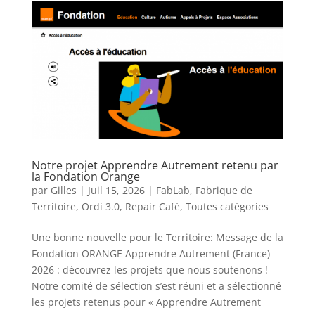
Notre projet Apprendre Autrement retenu par
la Fondation Orange
par
Gilles
|
Juil 15, 2026
|
FabLab
,
Fabrique de
Territoire
,
Ordi 3.0
,
Repair Café
,
Toutes catégories
Une bonne nouvelle pour le Territoire: Message de la
Fondation ORANGE Apprendre Autrement (France)
2026 : découvrez les projets que nous soutenons !
Notre comité de sélection s’est réuni et a sélectionné
les projets retenus pour « Apprendre Autrement