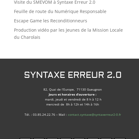
Visite du SMEVOM à Syntaxe Erreur 2.0
Feuille de route du Numérique Responsable
Escape Game les Reconditionneurs
Production vidéo par les Jeunes de la Mission Locale
du Charolais
SYNTAXE ERREUR 2.0
82, Quai de l’Europe, 71130 Gueugnon
Jours et horaires d’ouverture :
mardi, jeudi et vendredi de 8 h à 12 h
mercredi de 8h à 12h et 14h à 16h
Tél. : 03.85.24.22.76 – Mail :
contact.syntaxe@syntaxerreur2-0.fr