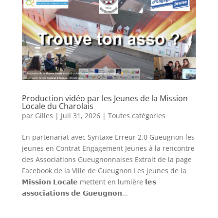
Production vidéo par les Jeunes de la Mission
Locale du Charolais
par
Gilles
|
Juil 31, 2026
|
Toutes catégories
En partenariat avec Syntaxe Erreur 2.0 Gueugnon les
jeunes en Contrat Engagement Jeunes à la rencontre
des Associations Gueugnonnaises Extrait de la page
Facebook de la Ville de Gueugnon Les jeunes de la
𝗠𝗶𝘀𝘀𝗶𝗼𝗻 𝗟𝗼𝗰𝗮𝗹𝗲 mettent en lumière 𝗹𝗲𝘀
𝗮𝘀𝘀𝗼𝗰𝗶𝗮𝘁𝗶𝗼𝗻𝘀 𝗱𝗲 𝗚𝘂𝗲𝘂𝗴𝗻𝗼𝗻...