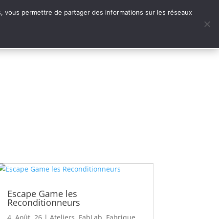
.0
tes, vous permettre de partager des informations sur les réseaux
E
e de territoire
Escape Game les
Reconditionneurs
4, Août, 26
|
Ateliers
,
FabLab
,
Fabrique