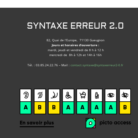
SYNTAXE ERREUR 2.0
82, Quai de l’Europe, 71130 Gueugnon
Jours et horaires d’ouverture :
mardi, jeudi et vendredi de 8 h à 12 h
mercredi de 8h à 12h et 14h à 16h
Tél. : 03.85.24.22.76 – Mail :
contact.syntaxe@syntaxerreur2-0.fr