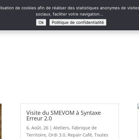
Syntaxe Erreur 2
ilisation de cookies afin de réaliser des statistiques anonymes de visi
LE NUMÉRIQUE SOLIDAIR
sociaux, faciliter votre navigation...
Ok
Politique de confidentialité
3.0
Formation
Fablabinox
Repair café
Fabriqu
Visite du SMEVOM à Syntaxe
Erreur 2.0
6, Août, 26
|
Ateliers
,
Fabrique de
Territoire
,
Ordi 3.0
,
Repair Café
,
Toutes