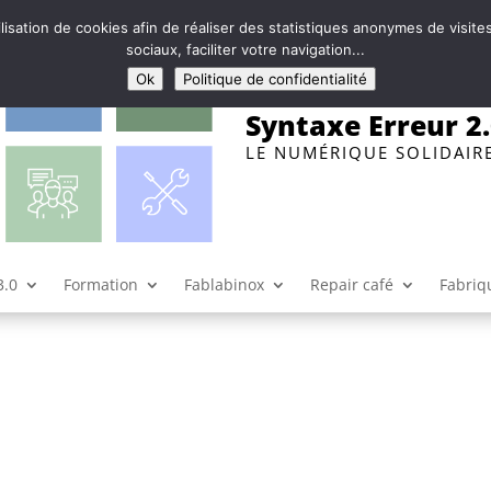
ilisation de cookies afin de réaliser des statistiques anonymes de visi
sociaux, faciliter votre navigation...
Ok
Politique de confidentialité
Syntaxe Erreur 2
LE NUMÉRIQUE SOLIDAIR
3.0
Formation
Fablabinox
Repair café
Fabriqu