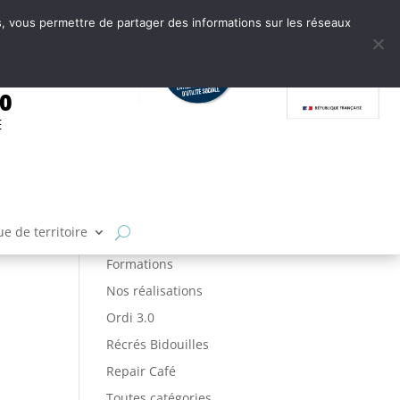
tes, vous permettre de partager des informations sur les réseaux
.0
E
Articles par catégories
Ateliers
FabLab
e de territoire
Fabrique de Territoire
Formations
Nos réalisations
Ordi 3.0
Récrés Bidouilles
Repair Café
Toutes catégories