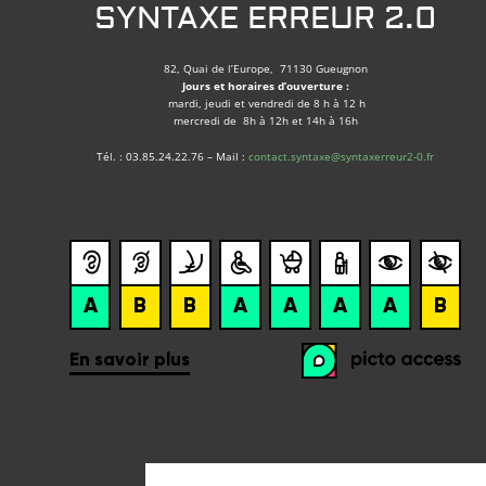
SYNTAXE ERREUR 2.0
82, Quai de l’Europe, 71130 Gueugnon
Jours et horaires d’ouverture :
mardi, jeudi et vendredi de 8 h à 12 h
mercredi de 8h à 12h et 14h à 16h
Tél. : 03.85.24.22.76 – Mail :
contact.syntaxe@syntaxerreur2-0.fr