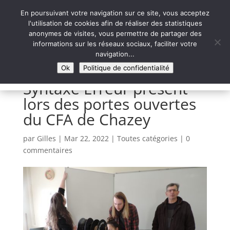
En poursuivant votre navigation sur ce site, vous acceptez
l'utilisation de cookies afin de réaliser des statistiques
anonymes de visites, vous permettre de partager des
informations sur les réseaux sociaux, faciliter votre
Syntaxe Erreur 2.0
navigation...
LE NUMÉRIQUE SOLIDAIRE
Ok
Politique de confidentialité
Syntaxe Erreur présent
lors des portes ouvertes
du CFA de Chazey
par
Gilles
|
Mar 22, 2022
|
Toutes catégories
|
0
commentaires