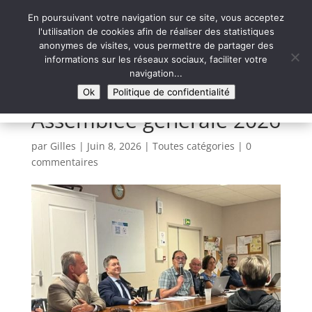
En poursuivant votre navigation sur ce site, vous acceptez
l'utilisation de cookies afin de réaliser des statistiques
anonymes de visites, vous permettre de partager des
informations sur les réseaux sociaux, faciliter votre
Syntaxe Erreur 2.0
navigation...
LE NUMÉRIQUE SOLIDAIRE
Ok
Politique de confidentialité
Assemblée générale 2026
par
Gilles
|
Juin 8, 2026
|
Toutes catégories
|
0
commentaires