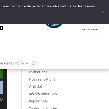
tes, vous permettre de partager des informations sur les réseaux
.0
E
Articles par catégories
Ateliers
FabLab
e de territoire
Fabrique de Territoire
Formations
Nos réalisations
Ordi 3.0
Récrés Bidouilles
Repair Café
Toutes catégories