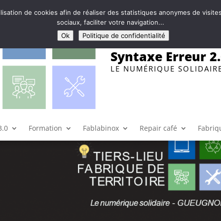
ilisation de cookies afin de réaliser des statistiques anonymes de visi
sociaux, faciliter votre navigation...
Ok
Politique de confidentialité
Syntaxe Erreur 2
LE NUMÉRIQUE SOLIDAIR
atutaire de Syntaxe Erreur 2.0
 Territoire
,
Toutes catégories
|
0 commentaires
3.0
Formation
Fablabinox
Repair café
Fabriqu