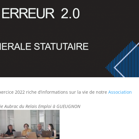
ercice 2022 riche d’informations sur la vie de notre
Association
cie Aubrac du Relais Emploi
à GUEUGNON