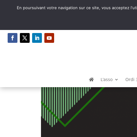
En poursuivant votre navigation sur ce site, vous acceptez l'ut
Assemblée générale st
par
Gilles
|
Juin 19, 2023
|
FabLab
,
Fabrique de
L’asso
Ordi 