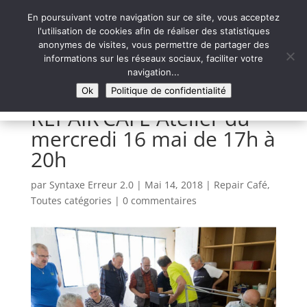
En poursuivant votre navigation sur ce site, vous acceptez
l'utilisation de cookies afin de réaliser des statistiques
anonymes de visites, vous permettre de partager des
informations sur les réseaux sociaux, faciliter votre
Syntaxe Erreur 2.0
navigation...
LE NUMÉRIQUE SOLIDAIRE
Ok
Politique de confidentialité
REPAIR’CAFE Atelier du
mercredi 16 mai de 17h à
20h
par
Syntaxe Erreur 2.0
|
Mai 14, 2018
|
Repair Café
,
Toutes catégories
|
0 commentaires