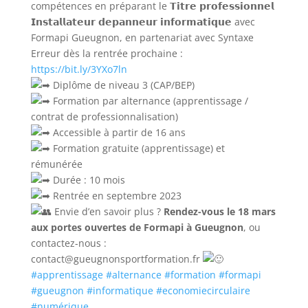
compétences en préparant le 𝗧𝗶𝘁𝗿𝗲 𝗽𝗿𝗼𝗳𝗲𝘀𝘀𝗶𝗼𝗻𝗻𝗲𝗹
𝗜𝗻𝘀𝘁𝗮𝗹𝗹𝗮𝘁𝗲𝘂𝗿 𝗱𝗲𝗽𝗮𝗻𝗻𝗲𝘂𝗿 𝗶𝗻𝗳𝗼𝗿𝗺𝗮𝘁𝗶𝗾𝘂𝗲 avec
Formapi Gueugnon, en partenariat avec Syntaxe
Erreur dès la rentrée prochaine :
https://bit.ly/3YXo7ln
Diplôme de niveau 3 (CAP/BEP)
Formation par alternance (apprentissage /
contrat de professionnalisation)
Accessible à partir de 16 ans
Formation gratuite (apprentissage) et
rémunérée
Durée : 10 mois
Rentrée en septembre 2023
Envie d’en savoir plus ?
Rendez-vous le 18 mars
aux portes ouvertes de Formapi à Gueugnon
, ou
contactez-nous :
contact@gueugnonsportformation.fr
#apprentissage
#alternance
#formation
#formapi
#gueugnon
#informatique
#economiecirculaire
#numérique