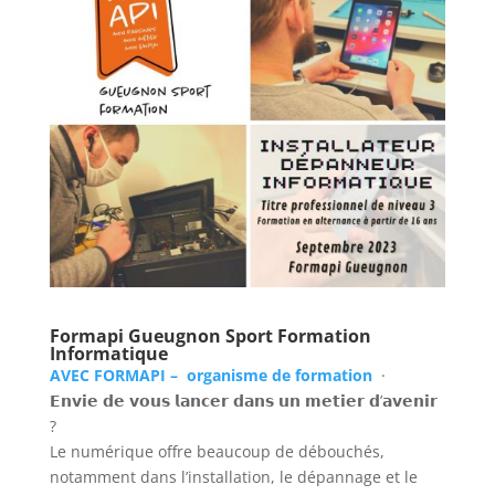
Formapi Gueugnon Sport Formation
Informatique
AVEC FORMAPI – organisme de formation
·
𝗘𝗻𝘃𝗶𝗲 𝗱𝗲 𝘃𝗼𝘂𝘀 𝗹𝗮𝗻𝗰𝗲𝗿 𝗱𝗮𝗻𝘀 𝘂𝗻 𝗺𝗲𝘁𝗶𝗲𝗿 𝗱’𝗮𝘃𝗲𝗻𝗶𝗿
?
Le numérique offre beaucoup de débouchés,
notamment dans l’installation, le dépannage et le