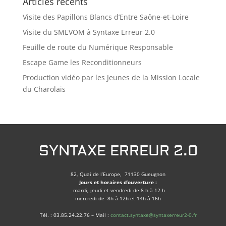
Articles récents
Visite des Papillons Blancs d’Entre Saône-et-Loire
Visite du SMEVOM à Syntaxe Erreur 2.0
Feuille de route du Numérique Responsable
Escape Game les Reconditionneurs
Production vidéo par les Jeunes de la Mission Locale
du Charolais
SYNTAXE ERREUR 2.0
82, Quai de l’Europe, 71130 Gueugnon
Jours et horaires d’ouverture :
mardi, jeudi et vendredi de 8 h à 12 h
mercredi de 8h à 12h et 14h à 16h
Tél. : 03.85.24.22.76 – Mail :
contact.syntaxe@syntaxerreur2-0.fr