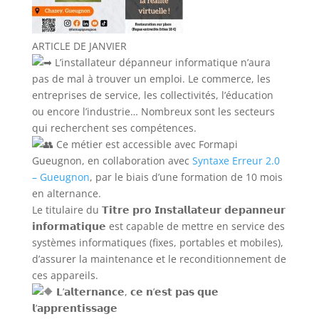
ARTICLE DE JANVIER
L’installateur dépanneur informatique n’aura
pas de mal à trouver un emploi. Le commerce, les
entreprises de service, les collectivités, l’éducation
ou encore l’industrie… Nombreux sont les secteurs
qui recherchent ses compétences.
Ce métier est accessible avec Formapi
Gueugnon, en collaboration avec
Syntaxe Erreur 2.0
– Gueugnon
, par le biais d’une formation de 10 mois
en alternance.
Le titulaire du 𝗧𝗶𝘁𝗿𝗲 𝗽𝗿𝗼 𝗜𝗻𝘀𝘁𝗮𝗹𝗹𝗮𝘁𝗲𝘂𝗿 𝗱𝗲𝗽𝗮𝗻𝗻𝗲𝘂𝗿
𝗶𝗻𝗳𝗼𝗿𝗺𝗮𝘁𝗶𝗾𝘂𝗲 est capable de mettre en service des
systèmes informatiques (fixes, portables et mobiles),
d’assurer la maintenance et le reconditionnement de
ces appareils.
𝗟’𝗮𝗹𝘁𝗲𝗿𝗻𝗮𝗻𝗰𝗲, 𝗰𝗲 𝗻’𝗲𝘀𝘁 𝗽𝗮𝘀 𝗾𝘂𝗲
𝗹’𝗮𝗽𝗽𝗿𝗲𝗻𝘁𝗶𝘀𝘀𝗮𝗴𝗲