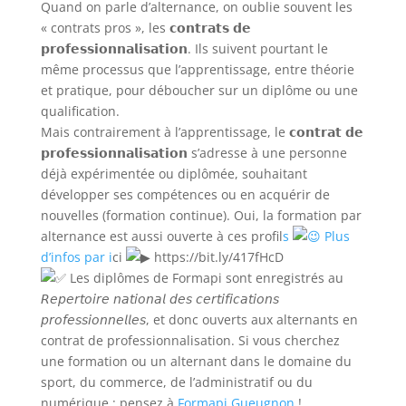
Quand on parle d’alternance, on oublie souvent les
« contrats pros », les 𝗰𝗼𝗻𝘁𝗿𝗮𝘁𝘀 𝗱𝗲
𝗽𝗿𝗼𝗳𝗲𝘀𝘀𝗶𝗼𝗻𝗻𝗮𝗹𝗶𝘀𝗮𝘁𝗶𝗼𝗻. Ils suivent pourtant le
même processus que l’apprentissage, entre théorie
et pratique, pour déboucher sur un diplôme ou une
qualification.
Mais contrairement à l’apprentissage, le 𝗰𝗼𝗻𝘁𝗿𝗮𝘁 𝗱𝗲
𝗽𝗿𝗼𝗳𝗲𝘀𝘀𝗶𝗼𝗻𝗻𝗮𝗹𝗶𝘀𝗮𝘁𝗶𝗼𝗻 s’adresse à une personne
déjà expérimentée ou diplômée, souhaitant
développer ses compétences ou en acquérir de
nouvelles (formation continue). Oui, la formation par
alternance est aussi ouverte à ces profil
s
Plus
d’infos par i
ci
https://bit.ly/417fHcD
Les diplômes de Formapi sont enregistrés au
𝘙𝘦𝘱𝘦𝘳𝘵𝘰𝘪𝘳𝘦 𝘯𝘢𝘵𝘪𝘰𝘯𝘢𝘭 𝘥𝘦𝘴 𝘤𝘦𝘳𝘵𝘪𝘧𝘪𝘤𝘢𝘵𝘪𝘰𝘯𝘴
𝘱𝘳𝘰𝘧𝘦𝘴𝘴𝘪𝘰𝘯𝘯𝘦𝘭𝘭𝘦𝘴, et donc ouverts aux alternants en
contrat de professionnalisation. Si vous cherchez
une formation ou un alternant dans le domaine du
sport, du commerce, de l’administratif ou du
numérique : pensez à
Formapi Gueugnon
!