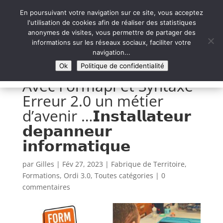
En poursuivant votre navigation sur ce site, vous acceptez
l'utilisation de cookies afin de réaliser des statistiques
anonymes de visites, vous permettre de partager des
informations sur les réseaux sociaux, faciliter votre
Syntaxe Erreur 2.0
navigation...
LE NUMÉRIQUE SOLIDAIRE
Ok
Politique de confidentialité
Avec Formapi et Syntaxe
Erreur 2.0 un métier
d’avenir …𝗜𝗻𝘀𝘁𝗮𝗹𝗹𝗮𝘁𝗲𝘂𝗿
𝗱𝗲𝗽𝗮𝗻𝗻𝗲𝘂𝗿
𝗶𝗻𝗳𝗼𝗿𝗺𝗮𝘁𝗶𝗾𝘂𝗲
par
Gilles
|
Fév 27, 2023
|
Fabrique de Territoire
,
Formations
,
Ordi 3.0
,
Toutes catégories
|
0
commentaires