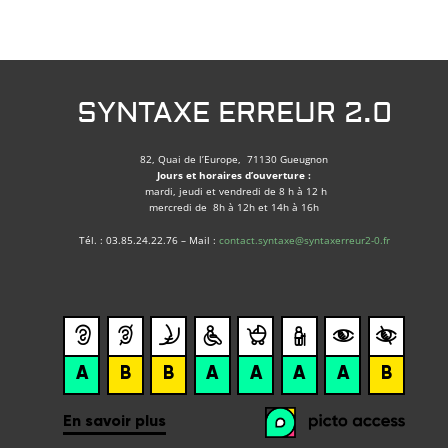
SYNTAXE ERREUR 2.0
82, Quai de l’Europe, 71130 Gueugnon
Jours et horaires d’ouverture :
mardi, jeudi et vendredi de 8 h à 12 h
mercredi de 8h à 12h et 14h à 16h
Tél. : 03.85.24.22.76 – Mail :
contact.syntaxe@syntaxerreur2-0.fr