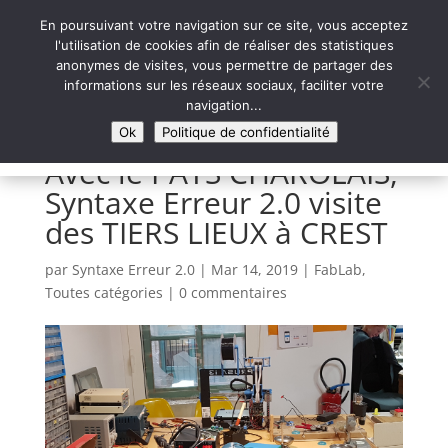
En poursuivant votre navigation sur ce site, vous acceptez
l'utilisation de cookies afin de réaliser des statistiques
anonymes de visites, vous permettre de partager des
informations sur les réseaux sociaux, faciliter votre
Syntaxe Erreur 2.0
navigation...
LE NUMÉRIQUE SOLIDAIRE
Ok
Politique de confidentialité
Avec le PAYS CHAROLAIS,
Syntaxe Erreur 2.0 visite
des TIERS LIEUX à CREST
par
Syntaxe Erreur 2.0
|
Mar 14, 2019
|
FabLab
,
Toutes catégories
|
0 commentaires