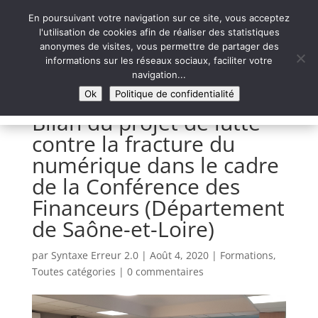
En poursuivant votre navigation sur ce site, vous acceptez
l'utilisation de cookies afin de réaliser des statistiques
anonymes de visites, vous permettre de partager des
informations sur les réseaux sociaux, faciliter votre
Syntaxe Erreur 2.0
navigation...
LE NUMÉRIQUE SOLIDAIRE
Ok
Politique de confidentialité
Bilan du projet de lutte
contre la fracture du
numérique dans le cadre
de la Conférence des
Financeurs (Département
de Saône-et-Loire)
par
Syntaxe Erreur 2.0
|
Août 4, 2020
|
Formations
,
Toutes catégories
|
0 commentaires