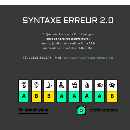
SYNTAXE ERREUR 2.0
82, Quai de l’Europe, 71130 Gueugnon
Jours et horaires d’ouverture :
mardi, jeudi et vendredi de 8 h à 12 h
mercredi de 8h à 12h et 14h à 16h
Tél. : 03.85.24.22.76 – Mail :
contact.syntaxe@syntaxerreur2-0.fr