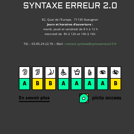
SYNTAXE ERREUR 2.0
82, Quai de l’Europe, 71130 Gueugnon
Jours et horaires d’ouverture :
mardi, jeudi et vendredi de 8 h à 12 h
mercredi de 8h à 12h et 14h à 16h
Tél. : 03.85.24.22.76 – Mail :
contact.syntaxe@syntaxerreur2-0.fr