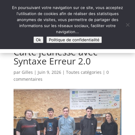
En poursuivant votre navigation sur ce site, vous acceptez
l'utilisation de cookies afin de réaliser des statistiques
anonymes de visites, vous permettre de partager des
informations sur les réseaux sociaux, faciliter votre
Syntaxe Erreur 2.0
navigation...
LE NUMÉRIQUE SOLIDAIRE
Ok
Politique de confidentialité
Carte jeunesse avec
Syntaxe Erreur 2.0
par
Gilles
|
Juin 9, 2026
|
Toutes catégories
|
0
commentaires