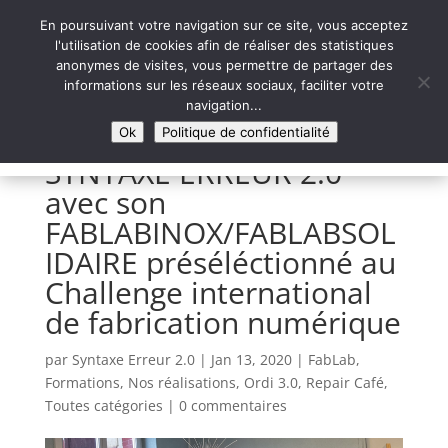
En poursuivant votre navigation sur ce site, vous acceptez
l'utilisation de cookies afin de réaliser des statistiques
anonymes de visites, vous permettre de partager des
informations sur les réseaux sociaux, faciliter votre
Syntaxe Erreur 2.0
navigation...
LE NUMÉRIQUE SOLIDAIRE
Ok
Politique de confidentialité
SYNTAXE ERREUR 2.0
avec son
FABLABINOX/FABLABSOL
IDAIRE préséléctionné au
Challenge international
de fabrication numérique
par
Syntaxe Erreur 2.0
|
Jan 13, 2020
|
FabLab
,
Formations
,
Nos réalisations
,
Ordi 3.0
,
Repair Café
,
Toutes catégories
|
0 commentaires