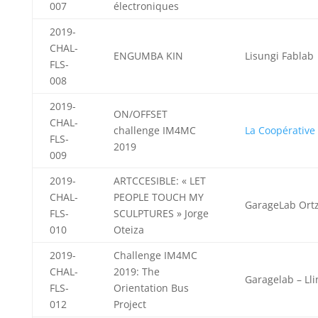
007
électroniques
2019-
CHAL-
ENGUMBA KIN
Lisungi Fablab
FLS-
008
2019-
ON/OFFSET
CHAL-
challenge IM4MC
La Coopérative 
FLS-
2019
009
2019-
ARTCCESIBLE: « LET
CHAL-
PEOPLE TOUCH MY
GarageLab Ort
FLS-
SCULPTURES » Jorge
010
Oteiza
2019-
Challenge IM4MC
CHAL-
2019: The
Garagelab – Ll
FLS-
Orientation Bus
012
Project