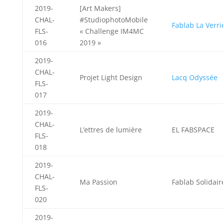
2019-
[Art Makers]
CHAL-
#StudiophotoMobile
Fablab La Verri
FLS-
« Challenge IM4MC
016
2019 »
2019-
CHAL-
Projet Light Design
Lacq Odyssée
FLS-
017
2019-
CHAL-
L’ettres de lumière
EL FABSPACE
FLS-
018
2019-
CHAL-
Ma Passion
Fablab Solidair
FLS-
020
2019-