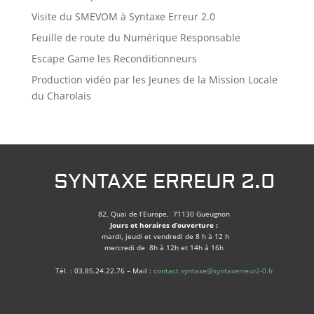
Visite du SMEVOM à Syntaxe Erreur 2.0
Feuille de route du Numérique Responsable
Escape Game les Reconditionneurs
Production vidéo par les Jeunes de la Mission Locale
du Charolais
SYNTAXE ERREUR 2.0
82, Quai de l’Europe, 71130 Gueugnon
Jours et horaires d’ouverture :
mardi, jeudi et vendredi de 8 h à 12 h
mercredi de 8h à 12h et 14h à 16h
Tél. : 03.85.24.22.76 – Mail :
contact.syntaxe@syntaxerreur2-0.fr