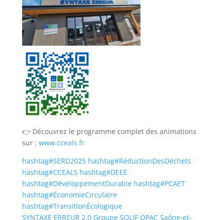
👉 Découvrez le programme complet des animations
sur :
www.cceals.fr
hashtag
#
SERD2025
hashtag
#
RéductionDesDéchets
hashtag
#
CCEALS
hashtag
#
DEEE
hashtag
#
DéveloppementDurable
hashtag
#
PCAET
hashtag
#
ÉconomieCirculaire
hashtag
#
TransitionÉcologique
SYNTAXE ERREUR 2.0
Groupe SOLIF
OPAC Saône-et-