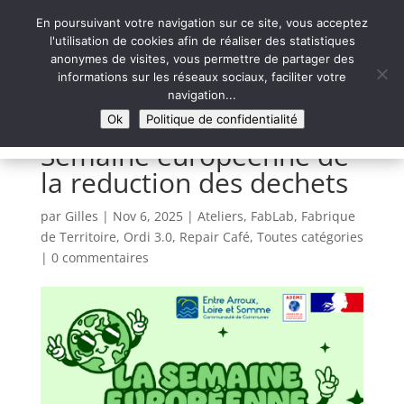
En poursuivant votre navigation sur ce site, vous acceptez
l'utilisation de cookies afin de réaliser des statistiques
anonymes de visites, vous permettre de partager des
informations sur les réseaux sociaux, faciliter votre
Syntaxe Erreur 2.0
navigation...
LE NUMÉRIQUE SOLIDAIRE
Ok
Politique de confidentialité
Semaine europeenne de
la reduction des dechets
par
Gilles
|
Nov 6, 2025
|
Ateliers
,
FabLab
,
Fabrique
de Territoire
,
Ordi 3.0
,
Repair Café
,
Toutes catégories
|
0 commentaires