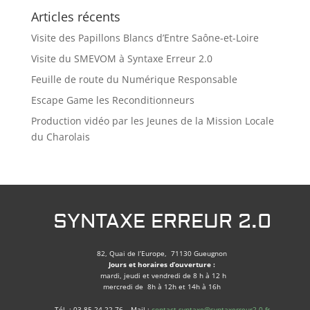
Articles récents
Visite des Papillons Blancs d’Entre Saône-et-Loire
Visite du SMEVOM à Syntaxe Erreur 2.0
Feuille de route du Numérique Responsable
Escape Game les Reconditionneurs
Production vidéo par les Jeunes de la Mission Locale
du Charolais
SYNTAXE ERREUR 2.0
82, Quai de l’Europe, 71130 Gueugnon
Jours et horaires d’ouverture :
mardi, jeudi et vendredi de 8 h à 12 h
mercredi de 8h à 12h et 14h à 16h
Tél. : 03.85.24.22.76 – Mail :
contact.syntaxe@syntaxerreur2-0.fr