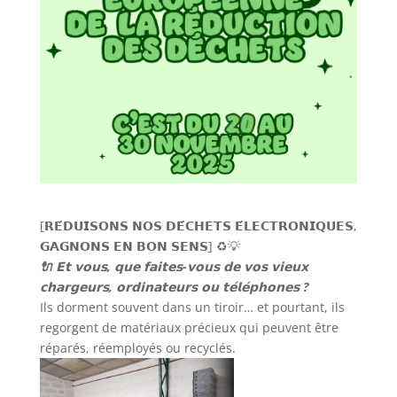
[𝗥𝗘́𝗗𝗨𝗜𝗦𝗢𝗡𝗦 𝗡𝗢𝗦 𝗗𝗘́𝗖𝗛𝗘𝗧𝗦 𝗘́𝗟𝗘𝗖𝗧𝗥𝗢𝗡𝗜𝗤𝗨𝗘𝗦,
𝗚𝗔𝗚𝗡𝗢𝗡𝗦 𝗘𝗡 𝗕𝗢𝗡 𝗦𝗘𝗡𝗦] ♻️💡
🔌 𝗘𝘁 𝘃𝗼𝘂𝘀, 𝗾𝘂𝗲 𝗳𝗮𝗶𝘁𝗲𝘀-𝘃𝗼𝘂𝘀 𝗱𝗲 𝘃𝗼𝘀 𝘃𝗶𝗲𝘂𝘅
𝗰𝗵𝗮𝗿𝗴𝗲𝘂𝗿𝘀, 𝗼𝗿𝗱𝗶𝗻𝗮𝘁𝗲𝘂𝗿𝘀 𝗼𝘂 𝘁𝗲́𝗹𝗲́𝗽𝗵𝗼𝗻𝗲𝘀 ?
Ils dorment souvent dans un tiroir… et pourtant, ils
regorgent de matériaux précieux qui peuvent être
réparés, réemployés ou recyclés.