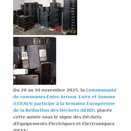
𝗗𝘂 𝟮𝟬 𝗮𝘂 𝟯𝟬 𝗻𝗼𝘃𝗲𝗺𝗯𝗿𝗲 𝟮𝟬𝟮𝟱, 𝗹𝗮
𝗖𝗼𝗺𝗺𝘂𝗻𝗮𝘂𝘁𝗲́
𝗱𝗲 𝗰𝗼𝗺𝗺𝘂𝗻𝗲𝘀 𝗘𝗻𝘁𝗿𝗲 𝗔𝗿𝗿𝗼𝘂𝘅, 𝗟𝗼𝗶𝗿𝗲 𝗲𝘁 𝗦𝗼𝗺𝗺𝗲
(𝗖𝗖𝗘𝗔𝗟𝗦) 𝗽𝗮𝗿𝘁𝗶𝗰𝗶𝗽𝗲 𝗮̀ 𝗹𝗮 𝗦𝗲𝗺𝗮𝗶𝗻𝗲 𝗘𝘂𝗿𝗼𝗽𝗲́𝗲𝗻𝗻𝗲
𝗱𝗲 𝗹𝗮 𝗥𝗲́𝗱𝘂𝗰𝘁𝗶𝗼𝗻 𝗱𝗲𝘀 𝗗𝗲́𝗰𝗵𝗲𝘁𝘀 (𝗦𝗘𝗥𝗗
), 𝗽𝗹𝗮𝗰𝗲́𝗲
𝗰𝗲𝘁𝘁𝗲 𝗮𝗻𝗻𝗲́𝗲 𝘀𝗼𝘂𝘀 𝗹𝗲 𝘀𝗶𝗴𝗻𝗲 𝗱𝗲𝘀 𝗗𝗲́𝗰𝗵𝗲𝘁𝘀
𝗱’𝗘́𝗾𝘂𝗶𝗽𝗲𝗺𝗲𝗻𝘁𝘀 𝗘́𝗹𝗲𝗰𝘁𝗿𝗶𝗾𝘂𝗲𝘀 𝗲𝘁 𝗘́𝗹𝗲𝗰𝘁𝗿𝗼𝗻𝗶𝗾𝘂𝗲𝘀
(𝗗𝗘𝗘𝗘).