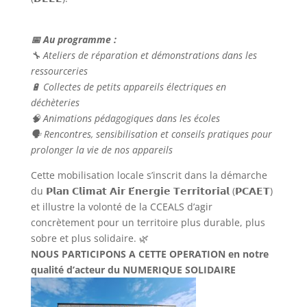
📅 Au programme :
🔧 Ateliers de réparation et démonstrations dans les
ressourceries
🔋 Collectes de petits appareils électriques en
déchèteries
🧠 Animations pédagogiques dans les écoles
🗣️ Rencontres, sensibilisation et conseils pratiques pour
prolonger la vie de nos appareils
Cette mobilisation locale s’inscrit dans la démarche
du 𝗣𝗹𝗮𝗻 𝗖𝗹𝗶𝗺𝗮𝘁 𝗔𝗶𝗿 𝗘́𝗻𝗲𝗿𝗴𝗶𝗲 𝗧𝗲𝗿𝗿𝗶𝘁𝗼𝗿𝗶𝗮𝗹 (𝗣𝗖𝗔𝗘𝗧)
et illustre la volonté de la CCEALS d’agir
concrètement pour un territoire plus durable, plus
sobre et plus solidaire. 🌿
NOUS PARTICIPONS A CETTE OPERATION en notre
qualité d’acteur du NUMERIQUE SOLIDAIRE