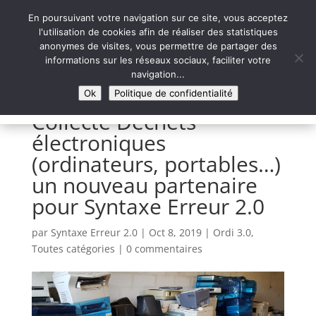
En poursuivant votre navigation sur ce site, vous acceptez
l'utilisation de cookies afin de réaliser des statistiques
anonymes de visites, vous permettre de partager des
informations sur les réseaux sociaux, faciliter votre
Syntaxe Erreur 2.0
navigation...
LE NUMÉRIQUE SOLIDAIRE
Ok
Politique de confidentialité
Collecte Déchets
électroniques
(ordinateurs, portables…)
un nouveau partenaire
pour Syntaxe Erreur 2.0
par
Syntaxe Erreur 2.0
|
Oct 8, 2019
|
Ordi 3.0
,
Toutes catégories
|
0 commentaires