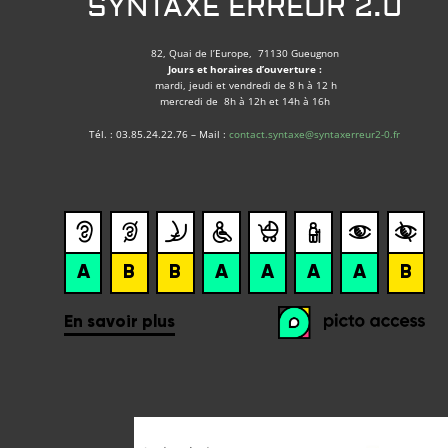
SYNTAXE ERREUR 2.0
82, Quai de l’Europe, 71130 Gueugnon
Jours et horaires d’ouverture :
mardi, jeudi et vendredi de 8 h à 12 h
mercredi de 8h à 12h et 14h à 16h
Tél. : 03.85.24.22.76 – Mail :
contact.syntaxe@syntaxerreur2-0.fr