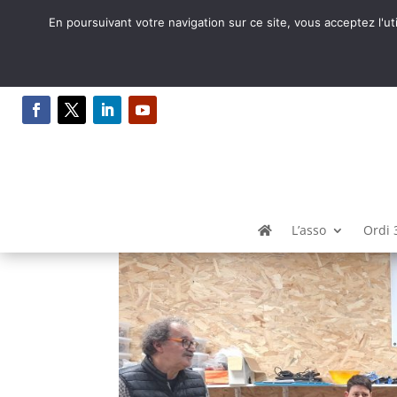
En poursuivant votre navigation sur ce site, vous acceptez l'ut
Construire et partage
par
Gilles
|
Oct 23, 2025
|
Fabrique de Territoi
L’asso
Ordi 