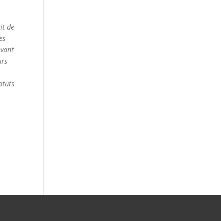
it de
es
evant
urs
atuts