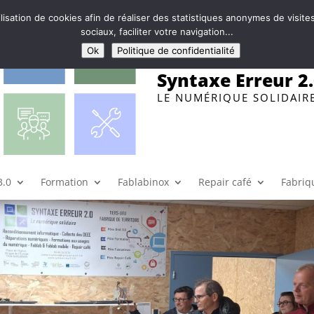
ilisation de cookies afin de réaliser des statistiques anonymes de visi
sociaux, faciliter votre navigation...
Ok
Politique de confidentialité
Syntaxe Erreur 2
LE NUMÉRIQUE SOLIDAIR
r des connaissances
re
|
0 commentaires
3.0
Formation
Fablabinox
Repair café
Fabriqu