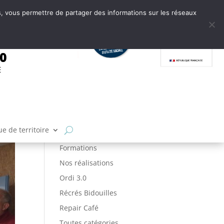
tes, vous permettre de partager des informations sur les réseaux
.0
E
Articles par catégories
Ateliers
FabLab
e de territoire
Fabrique de Territoire
Formations
Nos réalisations
Ordi 3.0
Récrés Bidouilles
Repair Café
Toutes catégories