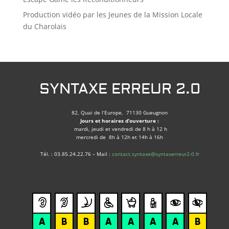
Production vidéo par les Jeunes de la Mission Locale
du Charolais
SYNTAXE ERREUR 2.0
82, Quai de l’Europe, 71130 Gueugnon
Jours et horaires d’ouverture :
mardi, jeudi et vendredi de 8 h à 12 h
mercredi de 8h à 12h et 14h à 16h
Tél. : 03.85.24.22.76 – Mail :
contact.syntaxe@syntaxerreur2-0.fr