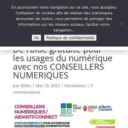
En poursuivant votre navigation sur ce site, vous acceptez
l'utilisation de cookies afin de réaliser des statistiques
anonymes de visites, vous permettre de partager des
informations sur les réseaux sociaux, faciliter votre
Syntaxe Erreur 2.0
navigation...
LE NUMÉRIQUE SOLIDAIRE
Ok
Politique de confidentialité
De l’aide gratuite pour
les usages du numérique
avec nos CONSEILLERS
NUMERIQUES
par
Gilles
|
Mai 19, 2022
|
Formations
|
0
commentaires