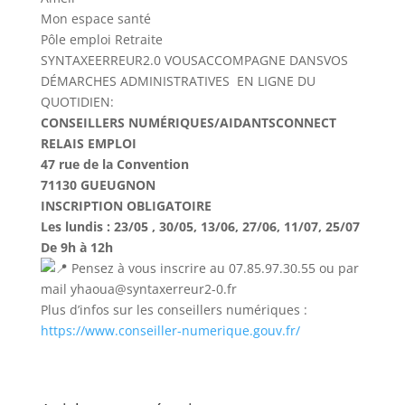
Mon
espace
santé
Pôle
emploi
Retraite
SYNTAXEERREUR2.0
VOUSACCOMPAGNE
DANSVOS
DÉMARCHES ADMINISTRATIVES
EN LIGNE DU
QUOTIDIEN:
CONSEILLERS
NUMÉRIQUES/
AIDANTSCONNECT
RELAIS EMPLOI
47 rue de la Convention
71130 GUEUGNON
INSCRIPTION
OBLIGATOIRE
Les
lundis
:
23
/
05
,
30
/
05,
13
/
06,
27
/
06,
11
/
07,
25
/
07
De
9h
à
12h
Pensez à vous inscrire au 07.85.97.30.55 ou par
mail yhaoua@syntaxerreur2-0.fr
Plus d’infos sur les conseillers numériques :
https://www.conseiller-numerique.gouv.fr/