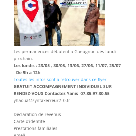
Les permanences débutent à Gueugnon dès lundi
prochain.
Les
lundis
:
23
/
05
,
30
/
05,
13
/
06,
27
/
06,
11
/
07,
25
/
07
De
9h
à
12h
Toutes les infos sont à retrouver dans ce flyer
GRATUIT
ACCOMPAGNEMENT
INDIVIDUEL
SUR
RENDEZ-VOUS
Contactez
Yanis
07.85.97.30.55
y
haoua
@
syntaxerreur2
–
0.fr
Déclaration
de
revenus
Carte
d
‘
identité
Prestations
familiales
Ameli