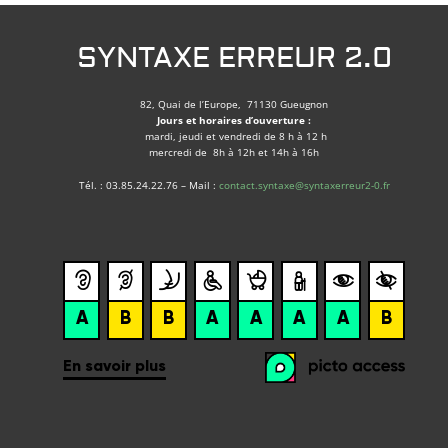
SYNTAXE ERREUR 2.0
82, Quai de l’Europe, 71130 Gueugnon
Jours et horaires d’ouverture :
mardi, jeudi et vendredi de 8 h à 12 h
mercredi de 8h à 12h et 14h à 16h
Tél. : 03.85.24.22.76 – Mail :
contact.syntaxe@syntaxerreur2-0.fr