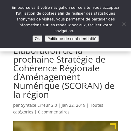
En poursuivant votre navigation sur ce site, vous acceptez
l'utilisation de cookies afin de réaliser des statistiques
anonymes de visites, vous permettre de partager des
informations sur les réseaux sociaux, faciliter votre
Syntaxe Erreur 2.0
navigation...
LE NUMÉRIQUE SOLIDAIRE
Ok
Politique de confidentialité
Elaboration de la
prochaine Stratégie de
Cohérence Régionale
d’Aménagement
Numérique (SCORAN) de
la région
par
Syntaxe Erreur 2.0
|
Jan 22, 2019
|
Toutes
catégories
|
0 commentaires