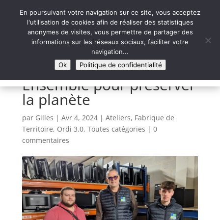
En poursuivant votre navigation sur ce site, vous acceptez
l'utilisation de cookies afin de réaliser des statistiques
anonymes de visites, vous permettre de partager des
informations sur les réseaux sociaux, faciliter votre
Syntaxe Erreur 2.0
navigation...
LE NUMÉRIQUE SOLIDAIRE
Ok
Politique de confidentialité
Ensemble pour préserver
la planète
par
Gilles
|
Avr 4, 2024
|
Ateliers
,
Fabrique de
Territoire
,
Ordi 3.0
,
Toutes catégories
|
0
commentaires