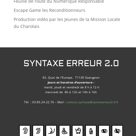
Feuille de route du Numérique Responsable
Escape Game les Reconditionneurs
Production vidéo par les Jeunes de la Mission Locale
du Charolais
SYNTAXE ERREUR 2.0
82, Quai de l’Europe, 71130 Gueugnon
Jours et horaires d’ouverture :
mardi, jeudi et vendredi de 8 h à 12 h
mercredi de 8h à 12h et 14h à 16h
Tél. : 03.85.24.22.76 – Mail :
contact.syntaxe@syntaxerreur2-0.fr