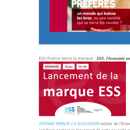
ESS-France lance la marque :
𝑬𝑺𝑺, 𝒍’é𝒄𝒐𝒏𝒐𝒎𝒊𝒆 𝒆
SYNTAXE ERREUR 2.0 GUEUGNON
acteur de l’Econ