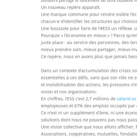
solidaire partage le lancement de cette nouvelle
Un nouveau repère apparaît.
Une marque commune pour rendre visible l’écon
chacun·e d’identifier les structures qui choisis
Une boussole pour faire de l’#ESS un réflexe, u
Pourquoi « l’économie en mieux » ? Parce qu’en 
juste place : au service des personnes, des te
mieux prendre soin, mieux partager, mieux inv
Ce repère, nous en avons plus que jamais bes
Dans un contexte d’accumulation des crises s
essentielles à ces défis, sans que son rôle ne
et invisibilisation des actions, les pressions 
vision et nos organisations.
En chiffres, l’ESS c’est 2,7 millions de
salarié.es
employeuses et 67% des emplois occupés par
Ce n’est ni un supplément d’âme, ni une écono
solutions dont nous ne pouvons pas nous passer
Une vision collective que nous allons afficher,
Associations, coopératives, mutuelles, fondat