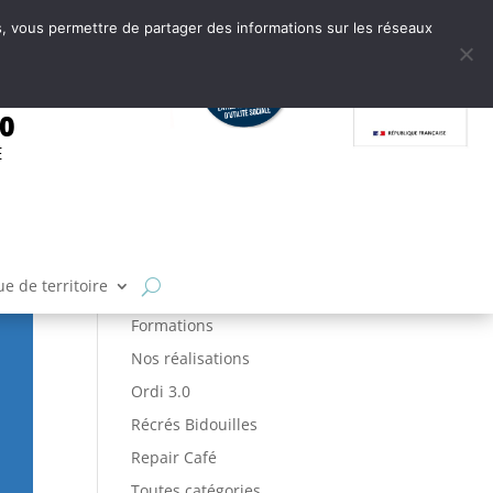
tes, vous permettre de partager des informations sur les réseaux
.0
E
Articles par catégories
Ateliers
FabLab
e de territoire
Fabrique de Territoire
Formations
Nos réalisations
Ordi 3.0
Récrés Bidouilles
Repair Café
Toutes catégories