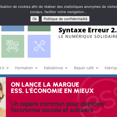
ilisation de cookies afin de réaliser des statistiques anonymes de visi
sociaux, faciliter votre navigation...
Ok
Politique de confidentialité
Syntaxe Erreur 2
LE NUMÉRIQUE SOLIDAIR
eux
|
0 commentaires
3.0
Formation
Fablabinox
Repair café
Fabriqu