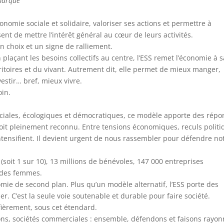
 marque
omie sociale et solidaire, valoriser ses actions et permettre à
sent de mettre l’intérêt général au cœur de leurs activités.
n choix et un signe de ralliement.
plaçant les besoins collectifs au centre, l’ESS remet l’économie à s
rritoires et du vivant. Autrement dit, elle permet de mieux manger,
estir… bref, mieux vivre.
oin.
ociales, écologiques et démocratiques, ce modèle apporte des répo
 soit pleinement reconnu. Entre tensions économiques, reculs polit
s’intensifient. Il devient urgent de nous rassembler pour défendre no
(soit 1 sur 10), 13 millions de bénévoles, 147 000 entreprises
 des femmes.
mie de second plan. Plus qu’un modèle alternatif, l’ESS porte des
. C’est la seule voie soutenable et durable pour faire société.
 fièrement, sous cet étendard.
ions, sociétés commerciales : ensemble, défendons et faisons rayon