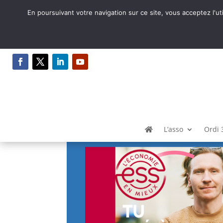
En poursuivant votre navigation sur ce site, vous acceptez l'ut
ESS, l’economie en mi
par
Gilles
|
Juin 25, 2026
|
Toutes catégories
L’asso
Ordi 