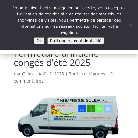
En poursuivant votre navigation sur ce site, vous acceptez
l'utilisation de cookies afin de réaliser des statistiques
anonymes de visites, vous permettre de partager des
informations sur les réseaux sociaux, faciliter votre
Syntaxe Erreur 2.0
navigation...
LE NUMÉRIQUE SOLIDAIRE
Ok
Politique de confidentialité
Fermeture annuelle
congés d’été 2025
par
Gilles
|
Août 8, 2025
|
Toutes catégories
|
0
commentaires