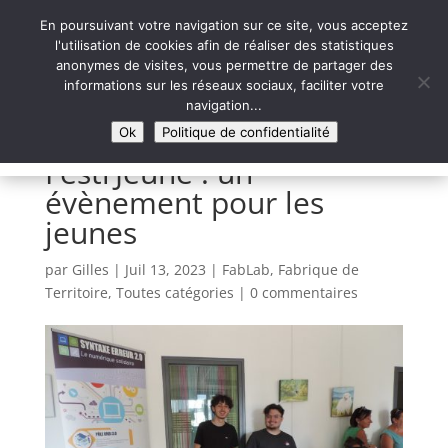
En poursuivant votre navigation sur ce site, vous acceptez
l'utilisation de cookies afin de réaliser des statistiques
anonymes de visites, vous permettre de partager des
informations sur les réseaux sociaux, faciliter votre
Syntaxe Erreur 2.0
navigation...
LE NUMÉRIQUE SOLIDAIRE
Ok
Politique de confidentialité
Festi’Jeune : un
évènement pour les
jeunes
par
Gilles
|
Juil 13, 2023
|
FabLab
,
Fabrique de
Territoire
,
Toutes catégories
|
0 commentaires