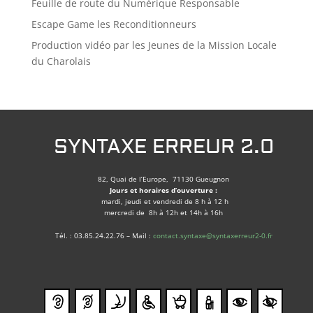
Feuille de route du Numérique Responsable
Escape Game les Reconditionneurs
Production vidéo par les Jeunes de la Mission Locale
du Charolais
SYNTAXE ERREUR 2.0
82, Quai de l’Europe, 71130 Gueugnon
Jours et horaires d’ouverture :
mardi, jeudi et vendredi de 8 h à 12 h
mercredi de 8h à 12h et 14h à 16h
Tél. : 03.85.24.22.76 – Mail :
contact.syntaxe@syntaxerreur2-0.fr