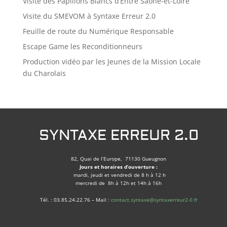
Visite des Papillons Blancs d’Entre Saône-et-Loire
Visite du SMEVOM à Syntaxe Erreur 2.0
Feuille de route du Numérique Responsable
Escape Game les Reconditionneurs
Production vidéo par les Jeunes de la Mission Locale
du Charolais
SYNTAXE ERREUR 2.0
82, Quai de l’Europe, 71130 Gueugnon
Jours et horaires d’ouverture :
mardi, jeudi et vendredi de 8 h à 12 h
mercredi de 8h à 12h et 14h à 16h
Tél. : 03.85.24.22.76 – Mail :
contact.syntaxe@syntaxerreur2-0.fr