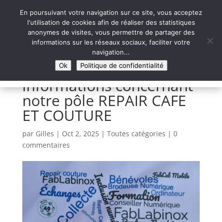
En poursuivant votre navigation sur ce site, vous acceptez
l'utilisation de cookies afin de réaliser des statistiques
anonymes de visites, vous permettre de partager des
informations sur les réseaux sociaux, faciliter votre
Syntaxe Erreur 2.0
navigation...
LE NUMÉRIQUE SOLIDAIRE
Ok
Politique de confidentialité
informations concernant
notre pôle REPAIR CAFE
ET COUTURE
par
Gilles
|
Oct 2, 2025
|
Toutes catégories
|
0
commentaires