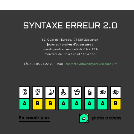
SYNTAXE ERREUR 2.0
82, Quai de l’Europe, 71130 Gueugnon
Jours et horaires d’ouverture :
mardi, jeudi et vendredi de 8 h à 12 h
mercredi de 8h à 12h et 14h à 16h
Tél. : 03.85.24.22.76 – Mail :
contact.syntaxe@syntaxerreur2-0.fr