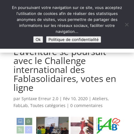
En poursuivant votre navigation sur ce site, vous acceptez
l'utilisation de cookies afin de réaliser des statistiques
anonymes de visites, vous permettre de partager des
informations sur les réseaux sociaux, faciliter votre
Syntaxe Erreur 2.0
navigation...
LE NUMÉRIQUE SOLIDAIRE
Ok
Politique de confidentialité
L’aventure se poursuit
avec le Challenge
international des
Fablasolidaires, votes en
ligne
par
Syntaxe Erreur 2.0
|
Fév 10, 2020
|
Ateliers
,
FabLab
,
Toutes catégories
|
0 commentaires