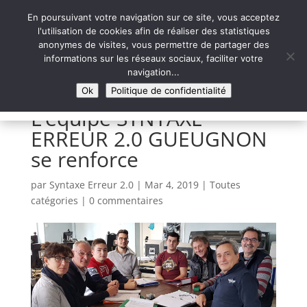
En poursuivant votre navigation sur ce site, vous acceptez
l'utilisation de cookies afin de réaliser des statistiques
anonymes de visites, vous permettre de partager des
informations sur les réseaux sociaux, faciliter votre
Syntaxe Erreur 2.0
navigation...
LE NUMÉRIQUE SOLIDAIRE
Ok
Politique de confidentialité
L’équipe SYNTAXE
ERREUR 2.0 GUEUGNON
se renforce
par
Syntaxe Erreur 2.0
|
Mar 4, 2019
|
Toutes
catégories
|
0 commentaires