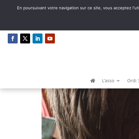
En poursuivant votre navigation sur ce site, vous acceptez l'ut
Les Récrés bidouilles 
par
Syntaxe Erreur 2.0
|
Juil 12, 2024
|
FabLab
L’asso
Ordi 