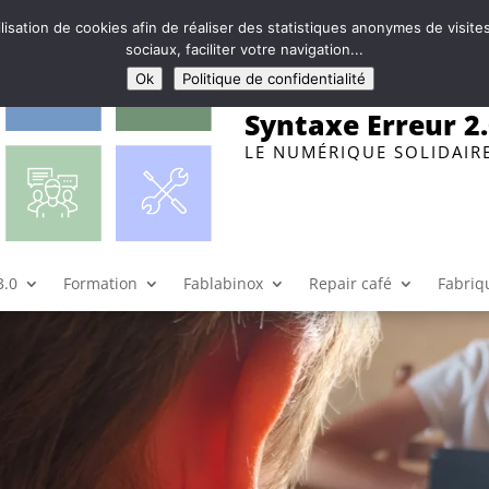
ilisation de cookies afin de réaliser des statistiques anonymes de visi
sociaux, faciliter votre navigation...
Ok
Politique de confidentialité
Syntaxe Erreur 2
LE NUMÉRIQUE SOLIDAIR
en itinérance à Neuvy
,
Fabrique de Territoire
,
Récrés Bidouilles
|
0 commentaires
3.0
Formation
Fablabinox
Repair café
Fabriqu