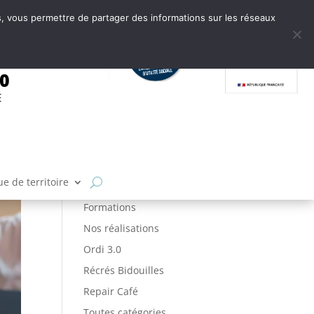
tes, vous permettre de partager des informations sur les réseaux
.0
E
Articles par catégories
Ateliers
FabLab
e de territoire
Fabrique de Territoire
Formations
Nos réalisations
Ordi 3.0
Récrés Bidouilles
Repair Café
Toutes catégories