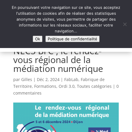
En poursuivant votre navigation sur ce site, vous acceptez
l'utilisation de cookies afin de réaliser des statistiques
anonymes de visites, vous permettre de partager des
informations sur les réseaux sociaux, faciliter votre
Syntaxe Erreur 2.0
navigation...
LE NUMÉRIQUE SOLIDAIRE
Ok
Politique de confidentialité
NEC3 BFC , le rendez-
vous régional de la
médiation numérique
par
Gilles
|
Déc 2, 2024
|
FabLab
,
Fabrique de
Territoire
,
Formations
,
Ordi 3.0
,
Toutes catégories
|
0
commentaires