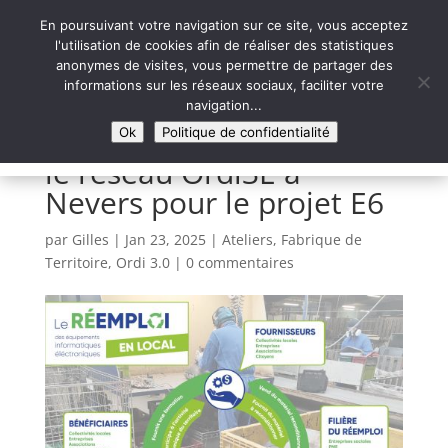
En poursuivant votre navigation sur ce site, vous acceptez
l'utilisation de cookies afin de réaliser des statistiques
anonymes de visites, vous permettre de partager des
informations sur les réseaux sociaux, faciliter votre
Syntaxe Erreur 2.0
navigation...
LE NUMÉRIQUE SOLIDAIRE
Ok
Politique de confidentialité
le réseau Ordi3E à
Nevers pour le projet E6
par
Gilles
|
Jan 23, 2025
|
Ateliers
,
Fabrique de
Territoire
,
Ordi 3.0
|
0 commentaires