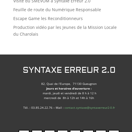
Visite du SMEVOM à Syntaxe Erreur 2.0
Feuille de route du Numérique Responsable
Escape Game les Reconditionneurs
Production vidéo par les Jeunes de la Mission Locale
du Charolais
SYNTAXE ERREUR 2.0
82, Quai de l’Europe, 71130 Gueugnon
Jours et horaires d’ouverture :
mardi, jeudi et vendredi de 8 h à 12 h
mercredi de 8h à 12h et 14h à 16h
Tél. : 03.85.24.22.76 – Mail :
contact.syntaxe@syntaxerreur2-0.fr