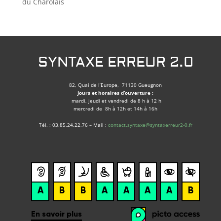
du Charolais
SYNTAXE ERREUR 2.0
82, Quai de l’Europe, 71130 Gueugnon
Jours et horaires d’ouverture :
mardi, jeudi et vendredi de 8 h à 12 h
mercredi de 8h à 12h et 14h à 16h
Tél. : 03.85.24.22.76 – Mail :
contact.syntaxe@syntaxerreur2-0.fr