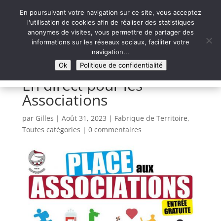
En poursuivant votre navigation sur ce site, vous acceptez
l'utilisation de cookies afin de réaliser des statistiques
anonymes de visites, vous permettre de partager des
informations sur les réseaux sociaux, faciliter votre
Syntaxe Erreur 2.0
navigation...
LE NUMÉRIQUE SOLIDAIRE
Ok
Politique de confidentialité
En direct pour les
Associations
par
Gilles
|
Août 31, 2023
|
Fabrique de Territoire
,
Toutes catégories
|
0 commentaires