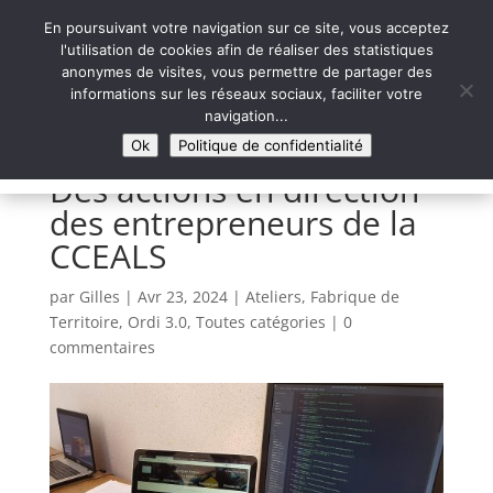
En poursuivant votre navigation sur ce site, vous acceptez
l'utilisation de cookies afin de réaliser des statistiques
anonymes de visites, vous permettre de partager des
informations sur les réseaux sociaux, faciliter votre
Syntaxe Erreur 2.0
navigation...
LE NUMÉRIQUE SOLIDAIRE
Ok
Politique de confidentialité
Des actions en direction
des entrepreneurs de la
CCEALS
par
Gilles
|
Avr 23, 2024
|
Ateliers
,
Fabrique de
Territoire
,
Ordi 3.0
,
Toutes catégories
|
0
commentaires