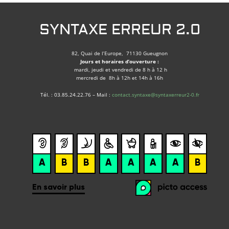
SYNTAXE ERREUR 2.0
82, Quai de l’Europe, 71130 Gueugnon
Jours et horaires d’ouverture :
mardi, jeudi et vendredi de 8 h à 12 h
mercredi de 8h à 12h et 14h à 16h
Tél. : 03.85.24.22.76 – Mail :
contact.syntaxe@syntaxerreur2-0.fr