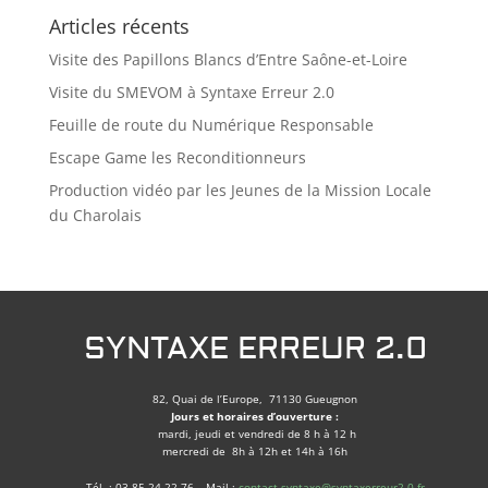
Articles récents
Visite des Papillons Blancs d’Entre Saône-et-Loire
Visite du SMEVOM à Syntaxe Erreur 2.0
Feuille de route du Numérique Responsable
Escape Game les Reconditionneurs
Production vidéo par les Jeunes de la Mission Locale
du Charolais
SYNTAXE ERREUR 2.0
82, Quai de l’Europe, 71130 Gueugnon
Jours et horaires d’ouverture :
mardi, jeudi et vendredi de 8 h à 12 h
mercredi de 8h à 12h et 14h à 16h
Tél. : 03.85.24.22.76 – Mail :
contact.syntaxe@syntaxerreur2-0.fr