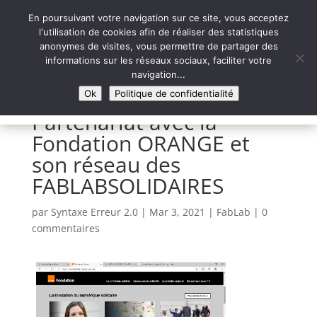
En poursuivant votre navigation sur ce site, vous acceptez
l'utilisation de cookies afin de réaliser des statistiques
anonymes de visites, vous permettre de partager des
informations sur les réseaux sociaux, faciliter votre
Syntaxe Erreur 2.0
navigation...
LE NUMÉRIQUE SOLIDAIRE
Ok
Politique de confidentialité
Partenariat avec la
Fondation ORANGE et
son réseau des
FABLABSOLIDAIRES
par
Syntaxe Erreur 2.0
|
Mar 3, 2021
|
FabLab
|
0
commentaires