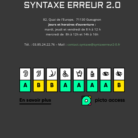
SYNTAXE ERREUR 2.0
82, Quai de l’Europe, 71130 Gueugnon
Jours et horaires d’ouverture :
mardi, jeudi et vendredi de 8 h à 12 h
mercredi de 8h à 12h et 14h à 16h
Tél. : 03.85.24.22.76 – Mail :
contact.syntaxe@syntaxerreur2-0.fr