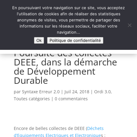
En poursuivant votre navigation sur ce site, vous acceptez
l'utilisation de cookies afin de réaliser des statistiques
anonymes de visites, vous permettre de partager des
informations sur les réseaux sociaux, faciliter votre
Syntaxe Erreur 2.0
navigation...
LE NUMÉRIQUE SOLIDAIRE
Ok
Politique de confidentialité
Poursuite des collectes
DEEE, dans la démarche
de Développement
Durable
par
Syntaxe Erreur 2.0
|
Juil 24, 2018
|
Ordi 3.0
,
Toutes catégories
|
0 commentaires
Encore de belles collectes de DEEE (
Déchets
d’Equipements Electriques et Electronique
s :