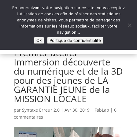
En poursuivant votre navigation sur ce site, vous acceptez
l'utilisation de cookies afin de réaliser des statistiques
anonymes de visites, vous permettre de partager des
informations sur les réseaux sociaux, faciliter votre
Syntaxe Erreur 2.0
navigation...
LE NUMÉRIQUE SOLIDAIRE
Ok
Politique de confidentialité
Premier atelier
Immersion découverte
du numérique et de la 3D
pour des jeunes de LA
GARANTIE JEUNE de la
MISSION LOCALE
par
Syntaxe Erreur 2.0
|
Avr 30, 2019
|
FabLab
|
0
commentaires