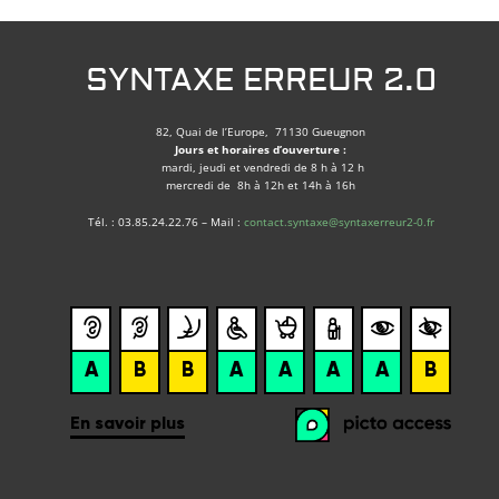
SYNTAXE ERREUR 2.0
82, Quai de l’Europe, 71130 Gueugnon
Jours et horaires d’ouverture :
mardi, jeudi et vendredi de 8 h à 12 h
mercredi de 8h à 12h et 14h à 16h
Tél. : 03.85.24.22.76 – Mail :
contact.syntaxe@syntaxerreur2-0.fr