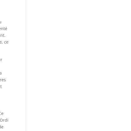
u
enté
nt.
e, ce
ur
a
ures
t
Ce
 Ordi
de