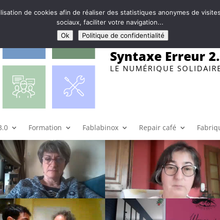
ilisation de cookies afin de réaliser des statistiques anonymes de visi
sociaux, faciliter votre navigation...
Ok
Politique de confidentialité
Syntaxe Erreur 2
LE NUMÉRIQUE SOLIDAIR
ité de Pilotage Régional
|
0 commentaires
3.0
Formation
Fablabinox
Repair café
Fabriqu