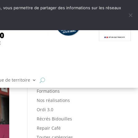
tes, vous permettre de partager des informations sur les réseaux
.0
E
Articles par catégories
Ateliers
FabLab
e de territoire
Fabrique de Territoire
Formations
Nos réalisations
Ordi 3.0
Récrés Bidouilles
Repair Café
Toutes catégories