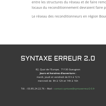
entre les structures du réseau et de faire rem
locaux du reconditionnement devraient faire p
Le réseau des reconditionneurs en région Bou
SYNTAXE ERREUR 2.0
82, Quai de l’Europe, 71130 Gueugnon
Jours et horaires d’ouverture :
mardi, jeudi et vendredi de 8 h à 12 h
mercredi de 8h à 12h et 14h à 16h
Tél. : 03.85.24.22.76 – Mail :
contact.syntaxe@syntaxerreur2-0.fr