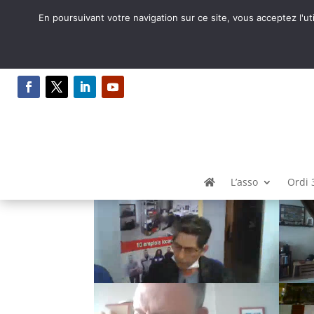
En poursuivant votre navigation sur ce site, vous acceptez l'ut
Ordi 3.0 : Premier Com
par
Syntaxe Erreur 2.0
|
Mai 6, 2021
|
Ordi 3.0
L’asso
Ordi 