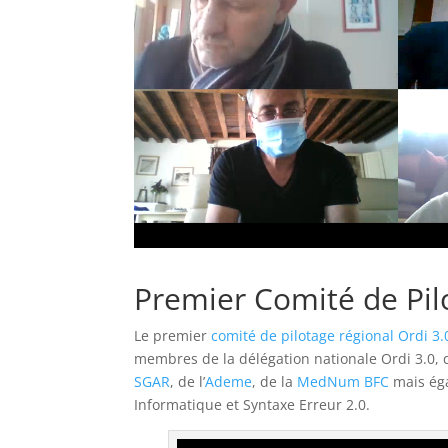
Premier Comité de Pil
Le premier
comité de pilotage régional Ordi 3.
membres de la délégation nationale Ordi 3.0,
SGAR
, de l’
Ademe
, de la
MedNum BFC
mais éga
Informatique et Syntaxe Erreur 2.0.