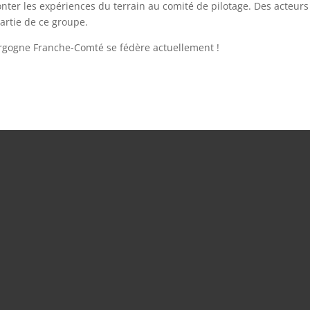
onter les expériences du terrain au comité de pilotage. Des acteurs
artie de ce groupe.
rgogne Franche-Comté se fédère actuellement !