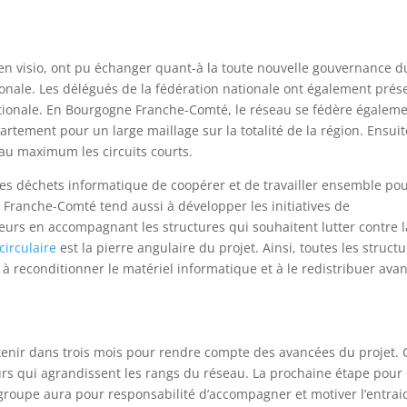
e en visio, ont pu échanger quant-à la toute nouvelle gouvernance d
ionale. Les délégués de la fédération nationale ont également prés
ationale. En Bourgogne Franche-Comté, le réseau se fédère égaleme
partement pour un large maillage sur la totalité de la région. Ensuit
 au maximum les circuits courts.
des déchets informatique de coopérer et de travailler ensemble po
 Franche-Comté tend aussi à développer les initiatives de
urs en accompagnant les structures qui souhaitent lutter contre l
circulaire
est la pierre angulaire du projet. Ainsi, toutes les struct
 reconditionner le matériel informatique et à le redistribuer avan
tenir dans trois mois pour rendre compte des avancées du projet. 
rs qui agrandissent les rangs du réseau. La prochaine étape pour
 groupe aura pour responsabilité d’accompagner et motiver l’entrai