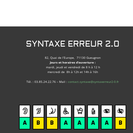
SYNTAXE ERREUR 2.0
82, Quai de l’Europe, 71130 Gueugnon
Jours et horaires d’ouverture :
mardi, jeudi et vendredi de 8 h à 12 h
mercredi de 8h à 12h et 14h à 16h
Tél. : 03.85.24.22.76 – Mail :
contact.syntaxe@syntaxerreur2-0.fr