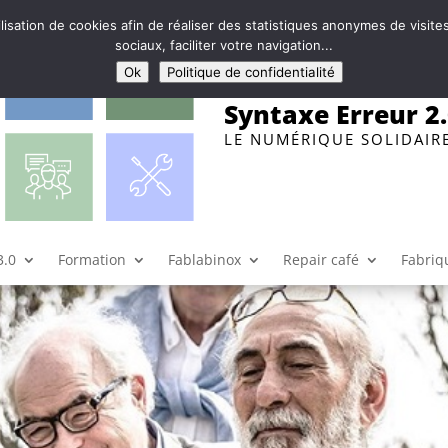
ilisation de cookies afin de réaliser des statistiques anonymes de visi
sociaux, faciliter votre navigation...
Ok
Politique de confidentialité
Syntaxe Erreur 2
LE NUMÉRIQUE SOLIDAIR
s acteurs de l’autonomie, de
lver Economie le 25 octobre à Dij
catégories
|
0 commentaires
3.0
Formation
Fablabinox
Repair café
Fabriqu