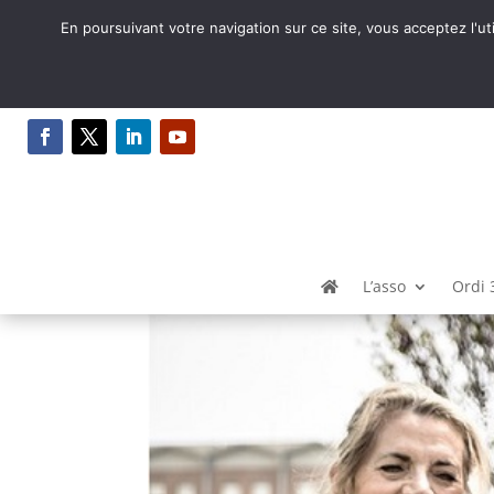
En poursuivant votre navigation sur ce site, vous acceptez l'ut
Première rencontre de
l’inclusion et de la Si
par
Syntaxe Erreur 2.0
|
Oct 23, 2018
|
Toutes 
L’asso
Ordi 