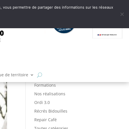
tes, vous permettre de partager des informations sur les réseaux
.0
E
Articles par catégories
on
Ateliers
FabLab
e de territoire
Fabrique de Territoire
Formations
Nos réalisations
Ordi 3.0
Récrés Bidouilles
Repair Café
Toutes catégories