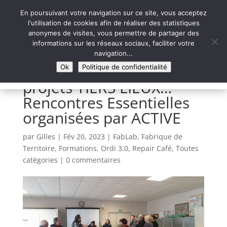
En poursuivant votre navigation sur ce site, vous acceptez
l'utilisation de cookies afin de réaliser des statistiques
anonymes de visites, vous permettre de partager des
informations sur les réseaux sociaux, faciliter votre
Syntaxe Erreur 2.0
navigation...
LE NUMÉRIQUE SOLIDAIRE
Ok
Politique de confidentialité
projets TIERS LIEUX…
Rencontres Essentielles
organisées par ACTIVE
par
Gilles
|
Fév 20, 2023
|
FabLab
,
Fabrique de
Territoire
,
Formations
,
Ordi 3.0
,
Repair Café
,
Toutes
catégories
|
0 commentaires