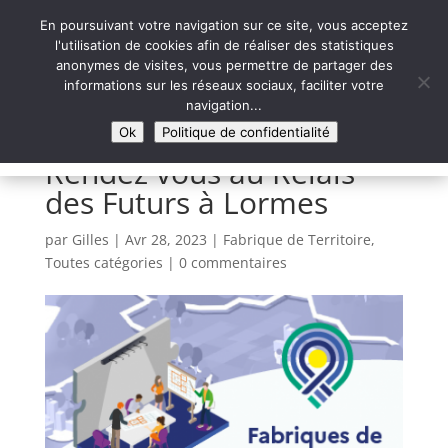
En poursuivant votre navigation sur ce site, vous acceptez
l'utilisation de cookies afin de réaliser des statistiques
anonymes de visites, vous permettre de partager des
informations sur les réseaux sociaux, faciliter votre
Syntaxe Erreur 2.0
navigation...
LE NUMÉRIQUE SOLIDAIRE
Ok
Politique de confidentialité
Rendez vous au Relais
des Futurs à Lormes
par
Gilles
|
Avr 28, 2023
|
Fabrique de Territoire
,
Toutes catégories
|
0 commentaires