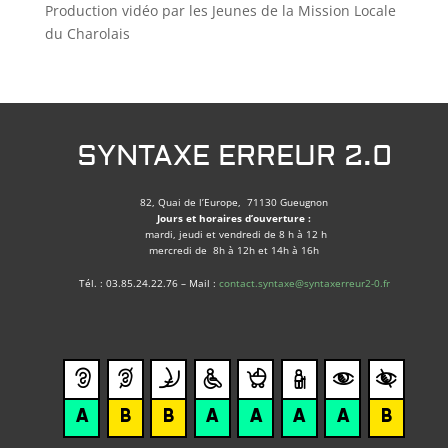
Production vidéo par les Jeunes de la Mission Locale
du Charolais
SYNTAXE ERREUR 2.0
82, Quai de l’Europe, 71130 Gueugnon
Jours et horaires d’ouverture :
mardi, jeudi et vendredi de 8 h à 12 h
mercredi de 8h à 12h et 14h à 16h
Tél. : 03.85.24.22.76 – Mail :
contact.syntaxe@syntaxerreur2-0.fr