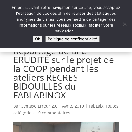
En poursuivant votre navigation sur ce site, vous acceptez
l'utilisation de cookies afin de réaliser des statistiques
anonymes de visites, vous permettre de partager des
informations sur les réseaux sociaux, faciliter votre
Syntaxe Erreur 2.0
navigation...
LE NUMÉRIQUE SOLIDAIRE
Ok
Politique de confidentialité
Reportage de BFC
ERUDITE sur le projet de
la COOP pendant les
ateliers RECRES
BIDOUILLES du
FABLABINOX
par
Syntaxe Erreur 2.0
|
Avr 3, 2019
|
FabLab
,
Toutes
catégories
|
0 commentaires