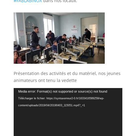
#
FABLABINOX
dans nos locaux.
Présentation des activités et du matériel, nos jeunes
animateurs ont tenu la vedette
Lecteur
Media error: Format(s) not supported or source(s) not found
vidéo
Télécharger le fichier: https://syntaxerreur2-0.fr/1633416589259/wp-
content/uploads/2019/04/20190403_115051.mp4?_=1