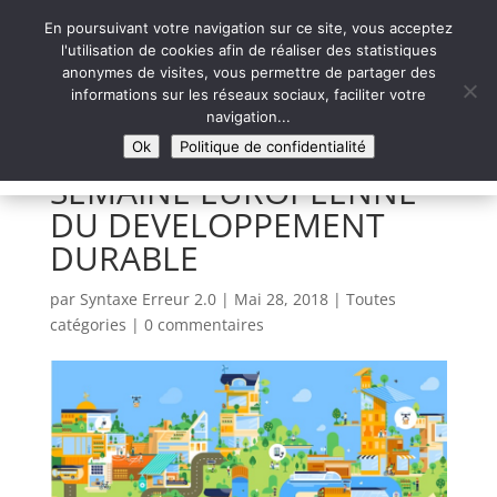
En poursuivant votre navigation sur ce site, vous acceptez
l'utilisation de cookies afin de réaliser des statistiques
anonymes de visites, vous permettre de partager des
informations sur les réseaux sociaux, faciliter votre
Syntaxe Erreur 2.0
navigation...
LE NUMÉRIQUE SOLIDAIRE
Ok
Politique de confidentialité
SEMAINE EUROPEENNE
DU DEVELOPPEMENT
DURABLE
par
Syntaxe Erreur 2.0
|
Mai 28, 2018
|
Toutes
catégories
|
0 commentaires