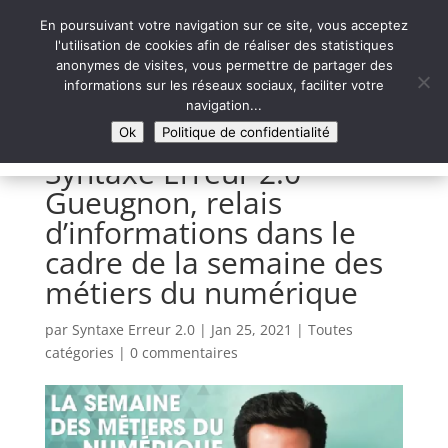
En poursuivant votre navigation sur ce site, vous acceptez
l'utilisation de cookies afin de réaliser des statistiques
anonymes de visites, vous permettre de partager des
informations sur les réseaux sociaux, faciliter votre
Syntaxe Erreur 2.0
navigation...
LE NUMÉRIQUE SOLIDAIRE
Ok
Politique de confidentialité
Syntaxe Erreur 2.0
Gueugnon, relais
d’informations dans le
cadre de la semaine des
métiers du numérique
par
Syntaxe Erreur 2.0
|
Jan 25, 2021
|
Toutes
catégories
|
0 commentaires