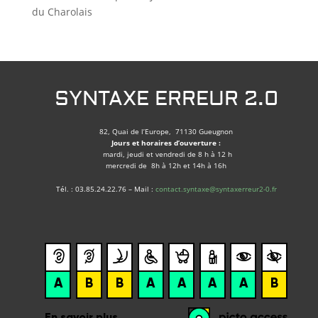
du Charolais
SYNTAXE ERREUR 2.0
82, Quai de l’Europe, 71130 Gueugnon
Jours et horaires d’ouverture :
mardi, jeudi et vendredi de 8 h à 12 h
mercredi de 8h à 12h et 14h à 16h
Tél. : 03.85.24.22.76 – Mail :
contact.syntaxe@syntaxerreur2-0.fr