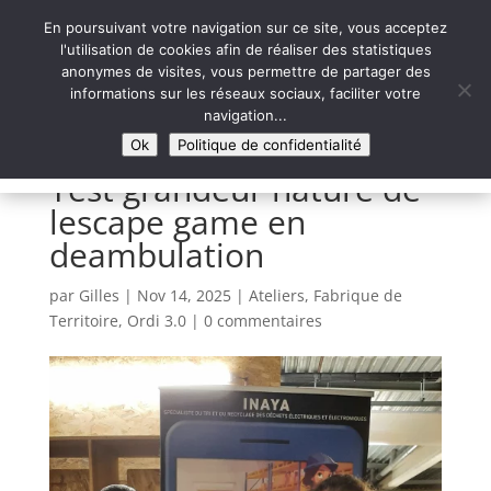
En poursuivant votre navigation sur ce site, vous acceptez
l'utilisation de cookies afin de réaliser des statistiques
anonymes de visites, vous permettre de partager des
informations sur les réseaux sociaux, faciliter votre
Syntaxe Erreur 2.0
navigation...
LE NUMÉRIQUE SOLIDAIRE
Ok
Politique de confidentialité
Test grandeur nature de
lescape game en
deambulation
par
Gilles
|
Nov 14, 2025
|
Ateliers
,
Fabrique de
Territoire
,
Ordi 3.0
|
0 commentaires