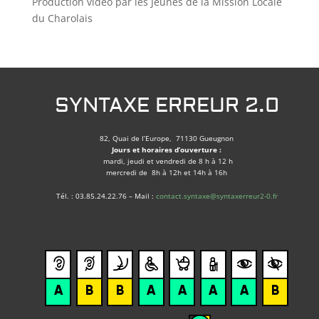
Production vidéo par les Jeunes de la Mission Locale
du Charolais
SYNTAXE ERREUR 2.0
82, Quai de l’Europe, 71130 Gueugnon
Jours et horaires d’ouverture :
mardi, jeudi et vendredi de 8 h à 12 h
mercredi de 8h à 12h et 14h à 16h
Tél. : 03.85.24.22.76 – Mail :
contact.syntaxe@syntaxerreur2-0.fr