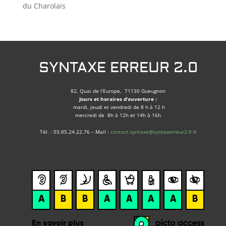
du Charolais
SYNTAXE ERREUR 2.0
82, Quai de l’Europe, 71130 Gueugnon
Jours et horaires d’ouverture :
mardi, jeudi et vendredi de 8 h à 12 h
mercredi de 8h à 12h et 14h à 16h
Tél. : 03.85.24.22.76 – Mail :
contact.syntaxe@syntaxerreur2-0.fr