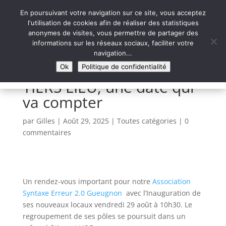
En poursuivant votre navigation sur ce site, vous acceptez
l'utilisation de cookies afin de réaliser des statistiques
anonymes de visites, vous permettre de partager des
informations sur les réseaux sociaux, faciliter votre
Syntaxe Erreur 2.0
navigation...
LE NUMÉRIQUE SOLIDAIRE
Ok
Politique de confidentialité
TIERS LIEU, une date qui
va compter
par
Gilles
|
Août 29, 2025
|
Toutes catégories
|
0
commentaires
Un rendez-vous important pour notre
Association
Syntaxe Erreur 2.0 Gueugnon
avec l’Inauguration de
ses nouveaux locaux vendredi 29 août à 10h30. Le
regroupement de ses pôles se poursuit dans un