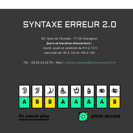
SYNTAXE ERREUR 2.0
82, Quai de l’Europe, 71130 Gueugnon
Jours et horaires d’ouverture :
mardi, jeudi et vendredi de 8 h à 12 h
mercredi de 8h à 12h et 14h à 16h
Tél. : 03.85.24.22.76 – Mail :
contact.syntaxe@syntaxerreur2-0.fr