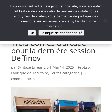
En poursuivant votre navigation sur ce site, vous acceptez
l'utilisation de cookies afin de réaliser des statistiques
anonymes de visites, vous permettre de partager des
informations sur les réseaux sociaux, faciliter votre
Syntaxe Erreur 2.0
navigation...
LE NUMÉRIQUE SOLIDAIRE
Ok
Politique de confidentialité
Trois bornes d’arcade
pour la dernière session
Deffinov
par
Syntaxe Erreur 2.0
|
Mai 14, 2025
|
FabLab
,
Fabrique de Territoire
,
Toutes catégories
|
0
commentaires