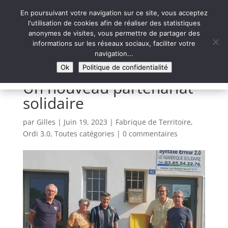
En poursuivant votre navigation sur ce site, vous acceptez
l'utilisation de cookies afin de réaliser des statistiques
anonymes de visites, vous permettre de partager des
informations sur les réseaux sociaux, faciliter votre
Syntaxe Erreur 2.0
navigation...
LE NUMÉRIQUE SOLIDAIRE
Ok
Politique de confidentialité
Un nouveau partenariat
solidaire
par
Gilles
|
Juin 19, 2023
|
Fabrique de Territoire
,
Ordi 3.0
,
Toutes catégories
|
0 commentaires