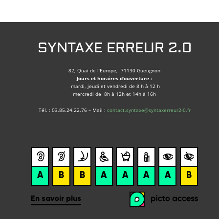
SYNTAXE ERREUR 2.0
82, Quai de l’Europe, 71130 Gueugnon
Jours et horaires d’ouverture :
mardi, jeudi et vendredi de 8 h à 12 h
mercredi de 8h à 12h et 14h à 16h
Tél. : 03.85.24.22.76 – Mail :
contact.syntaxe@syntaxerreur2-0.fr