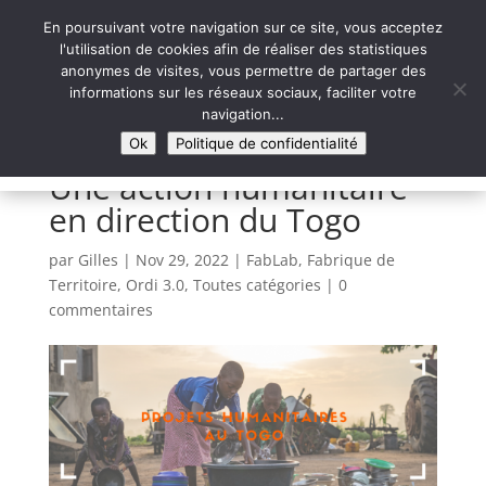
En poursuivant votre navigation sur ce site, vous acceptez
l'utilisation de cookies afin de réaliser des statistiques
anonymes de visites, vous permettre de partager des
informations sur les réseaux sociaux, faciliter votre
Syntaxe Erreur 2.0
navigation...
LE NUMÉRIQUE SOLIDAIRE
Ok
Politique de confidentialité
Une action humanitaire
en direction du Togo
par
Gilles
|
Nov 29, 2022
|
FabLab
,
Fabrique de
Territoire
,
Ordi 3.0
,
Toutes catégories
|
0
commentaires