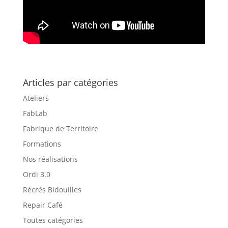
Articles par catégories
Ateliers
FabLab
Fabrique de Territoire
Formations
Nos réalisations
Ordi 3.0
Récrés Bidouilles
Repair Café
Toutes catégories