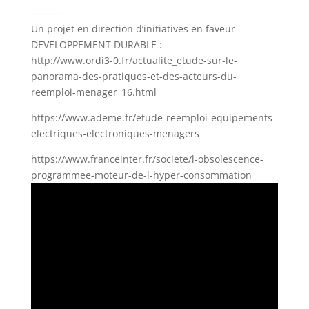
———–
Un projet en direction d’initiatives en faveur
DEVELOPPEMENT DURABLE :
http://www.ordi3-0.fr/actualite_etude-sur-le-
panorama-des-pratiques-et-des-acteurs-du-
reemploi-menager_16.html
https://www.ademe.fr/etude-reemploi-equipements-
electriques-electroniques-menagers
https://www.franceinter.fr/societe/l-obsolescence-
programmee-moteur-de-l-hyper-consommation