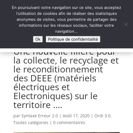
En poursuivant votre navigation sur ce site, vous acceptez
l'utilisation de cookies afin de réaliser des statistiques
anonymes de visites, vous permettre de partager des
informations sur les réseaux sociaux, faciliter votre
Syntaxe Erreur 2.0
navigation...
LE NUMÉRIQUE SOLIDAIRE
Ok
Politique de confidentialité
Une nouvelle filière pour
la collecte, le recyclage et
le reconditionnement
des DEEE (matériels
électriques et
Electroniques) sur le
territoire ….
par
Syntaxe Erreur 2.0
|
Août 17, 2020
|
Ordi 3.0
,
Toutes catégories
|
0 commentaires