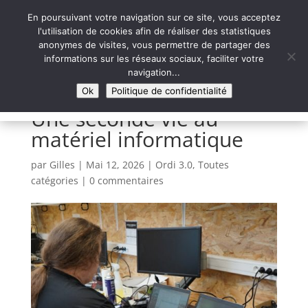
En poursuivant votre navigation sur ce site, vous acceptez
l'utilisation de cookies afin de réaliser des statistiques
anonymes de visites, vous permettre de partager des
informations sur les réseaux sociaux, faciliter votre
Syntaxe Erreur 2.0
navigation...
LE NUMÉRIQUE SOLIDAIRE
Ok
Politique de confidentialité
Une seconde vie au
matériel informatique
par
Gilles
|
Mai 12, 2026
|
Ordi 3.0
,
Toutes
catégories
|
0 commentaires