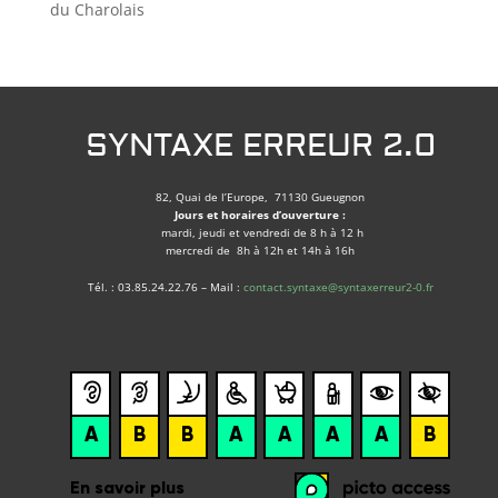
du Charolais
SYNTAXE ERREUR 2.0
82, Quai de l’Europe, 71130 Gueugnon
Jours et horaires d’ouverture :
mardi, jeudi et vendredi de 8 h à 12 h
mercredi de 8h à 12h et 14h à 16h
Tél. : 03.85.24.22.76 – Mail :
contact.syntaxe@syntaxerreur2-0.fr