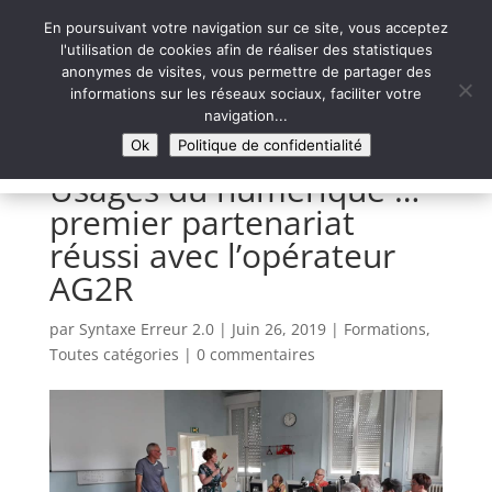
En poursuivant votre navigation sur ce site, vous acceptez
l'utilisation de cookies afin de réaliser des statistiques
anonymes de visites, vous permettre de partager des
informations sur les réseaux sociaux, faciliter votre
Syntaxe Erreur 2.0
navigation...
LE NUMÉRIQUE SOLIDAIRE
Ok
Politique de confidentialité
Usages du numérique …
premier partenariat
réussi avec l’opérateur
AG2R
par
Syntaxe Erreur 2.0
|
Juin 26, 2019
|
Formations
,
Toutes catégories
|
0 commentaires