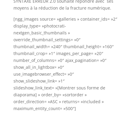
SYNTAXE ERREUR 2.0 souhaite répondre avec ses
moyens à la réduction de la fracture numérique.
[ngg_images source= »galleries » container_ids= »2″
display_type= »photocrati-
nextgen_basic_thumbnails »
override_thumbnail_settings= »0″
thumbnail_width= »240″ thumbnail_height= »160″
thumbnail_crop= »1″ images_per_page= »20″
number_of_columns= »0″ ajax_pagination= »0″
show_all_in_lightbox= »0″
use_imagebrowser_effect= »0″
show_slideshow_link= »1″
slideshow_link_text= »[Montrer sous forme de
diaporama] » order_by= »sortorder »
order_direction= »ASC » returns= »included »
maximum_entity_count= »500″]