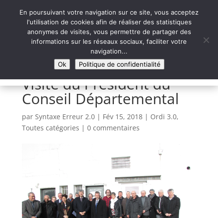
En poursuivant votre navigation sur ce site, vous acceptez
l'utilisation de cookies afin de réaliser des statistiques
anonymes de visites, vous permettre de partager des
informations sur les réseaux sociaux, faciliter votre
Syntaxe Erreur 2.0
navigation...
LE NUMÉRIQUE SOLIDAIRE
Ok
Politique de confidentialité
Visite du Président du
Conseil Départemental
par
Syntaxe Erreur 2.0
|
Fév 15, 2018
|
Ordi 3.0
,
Toutes catégories
|
0 commentaires