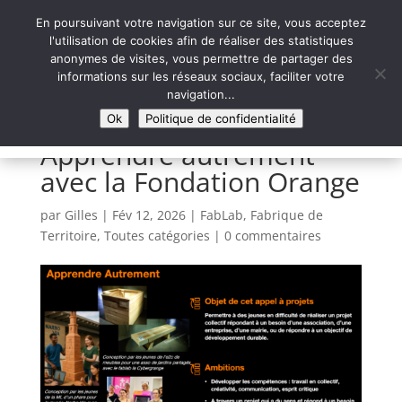
En poursuivant votre navigation sur ce site, vous acceptez
l'utilisation de cookies afin de réaliser des statistiques
anonymes de visites, vous permettre de partager des
informations sur les réseaux sociaux, faciliter votre
Syntaxe Erreur 2.0
navigation...
LE NUMÉRIQUE SOLIDAIRE
Ok
Politique de confidentialité
Apprendre autrement
avec la Fondation Orange
par
Gilles
|
Fév 12, 2026
|
FabLab
,
Fabrique de
Territoire
,
Toutes catégories
|
0 commentaires