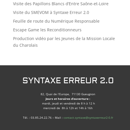
Visite des Papillons Blancs d’Entre Saône-et-Loire
Visite du SMEVOM à Syntaxe Erreur 2.0
Feuille de route du Numérique Responsable
Escape Game les Reconditionneurs
Production vidéo par les Jeunes de la Mission Locale
du Charolais
SYNTAXE ERREUR 2.0
82, Quai de l’Europe, 71130 Gueugnon
Jours et horaires d’ouverture :
mardi, jeudi et vendredi de 8 h à 12 h
mercredi de 8h à 12h et 14h à 16h
Tél. : 03.85.24.22.76 – Mail :
contact.syntaxe@syntaxerreur2-0.fr